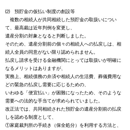
⑵ 預貯金の仮払い制度の創設等
複数の相続人が共同相続した預貯金の取扱いについ
て、最高裁は近年判例を変更し、
遺産分割の対象となると判断しました。
そのため、遺産分割前の個々の相続人への払戻しは、相
続人全員の同意がない限り認められません。
払戻し請求を受ける金融機関にとっては取扱いが明確に
なるメリットはありますが、
実務上、相続債務の弁済や相続人の生活費、葬儀費用な
どの緊急の払戻し需要に応じるための、
いわゆる「便宜払い」が困難になったため、そのような
需要への法的な手当てが求められていました。
改正法では、共同相続された預貯金の遺産分割前の払戻
しを認める制度として、
①家庭裁判所の手続き（保全処分）を利用する方法と、